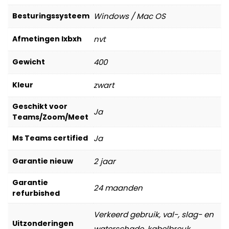
Besturingssysteem
Windows / Mac OS
Afmetingen lxbxh
nvt
Gewicht
400
Kleur
zwart
Geschikt voor
Ja
Teams/Zoom/Meet
Ms Teams certified
Ja
Garantie nieuw
2 jaar
Garantie
24 maanden
refurbished
Verkeerd gebruik, val-, slag- en
Uitzonderingen
waterschade, kabelbreuk,