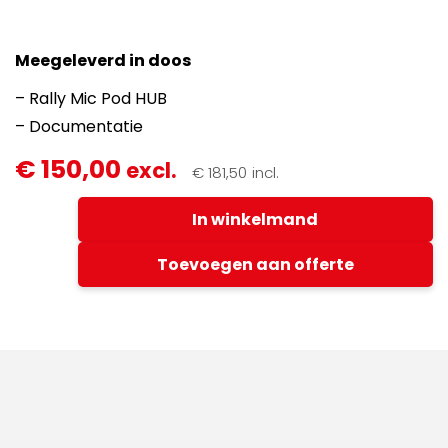
Meegeleverd in doos
– Rally Mic Pod HUB
– Documentatie
Logitech
€
150,00
excl.
€
181,50
incl.
RALLY
MIC
In winkelmand
POD
HUB
-
Toevoegen aan offerte
zwart
-
REFURB
-
voor
Teams/Zoom
(839-
000541)
videoconferencing