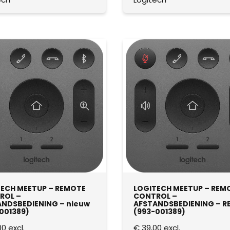
ECH MEETUP – REMOTE
LOGITECH MEETUP – REM
ROL –
CONTROL –
NDSBEDIENING – nieuw
AFSTANDSBEDIENING – R
001389)
(993-001389)
00
excl.
€
39,00
excl.