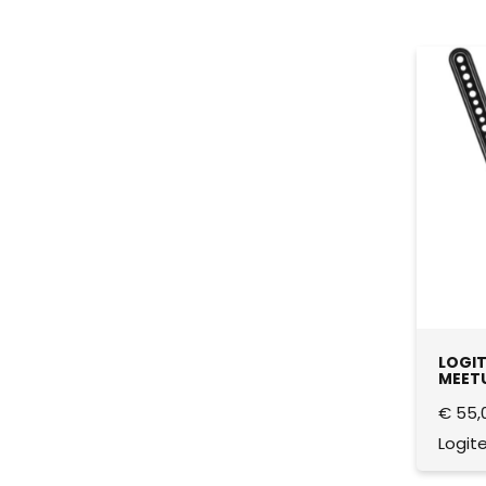
LOGIT
MEETU
€
55,
Logit