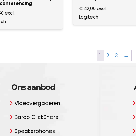
conferencing
€
42,00
excl.
50
excl.
Logitech
ech
1
2
3
→
Ons aanbod
Videovergaderen
Barco ClickShare
Speakerphones