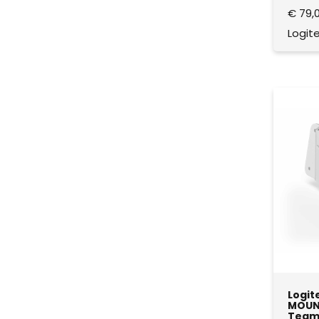
€
79,
Logit
Logit
MOUNT
Team