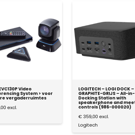
EVC130P Video
LOGITECH – LOGI DOCK –
rencing System > voor
GRAPHITE-GRIJS – All-in
re vergaderruimtes
Docking Station with
speakerphone and mee
controls (986-000020)
,00
excl.
€
359,00
excl.
Logitech