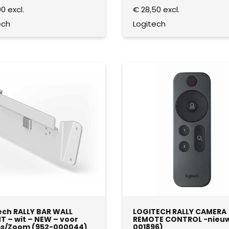
00
excl.
€
28,50
excl.
ech
Logitech
ech RALLY BAR WALL
LOGITECH RALLY CAMERA
 – wit – NEW – voor
REMOTE CONTROL -nieuw
s/Zoom (952-000044)
001896)