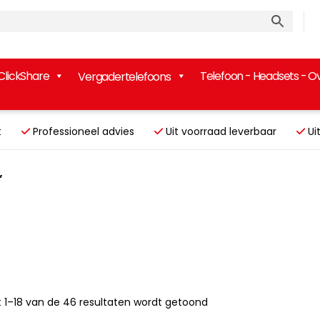
ClickShare
Telefoon - Headsets - O
Vergadertelefoons
uikt
Professioneel advies
Uit voorraad leverbaar
Ui
”
t 1–18 van de 46 resultaten wordt getoond