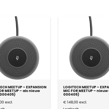
ECH MEETUP – EXPANSION
LOGITECH MEETUP – EXP
OR MEETUP – als nieuw
MIC FOR MEETUP – nieuw 
-000405)
000405)
00
excl.
€
148,00
excl.
ech
Logitech