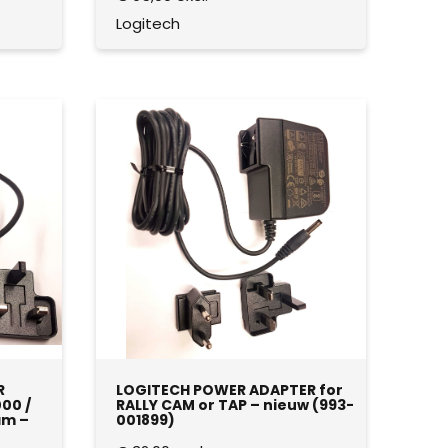
Logitech
R
LOGITECH POWER ADAPTER for
000 /
RALLY CAM or TAP – nieuw (993-
am –
001899)