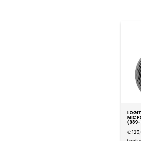
LOGIT
MIC F
(989
€
125,
Logit