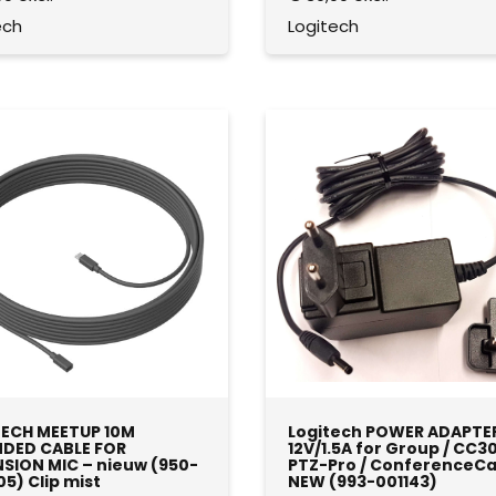
ech
Logitech
ECH MEETUP 10M
Logitech POWER ADAPTE
DED CABLE FOR
12V/1.5A for Group / CC3
SION MIC – nieuw (950-
PTZ-Pro / ConferenceC
5) Clip mist
NEW (993-001143)