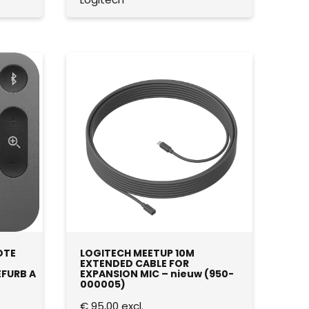
OTE
LOGITECH MEETUP 10M
EXTENDED CABLE FOR
EFURB A
EXPANSION MIC – nieuw (950-
000005)
€
95,00
excl.