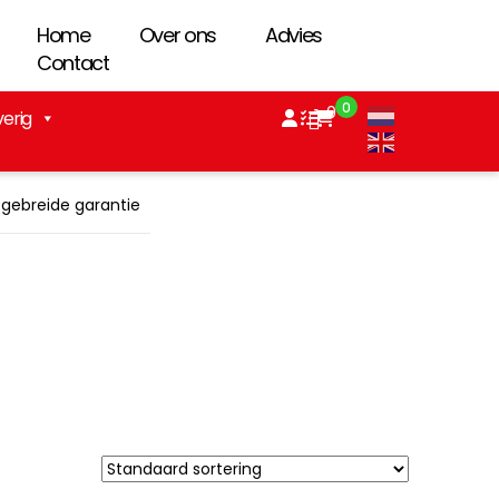
Home
Over ons
Advies
Contact
0
0
verig
tgebreide garantie