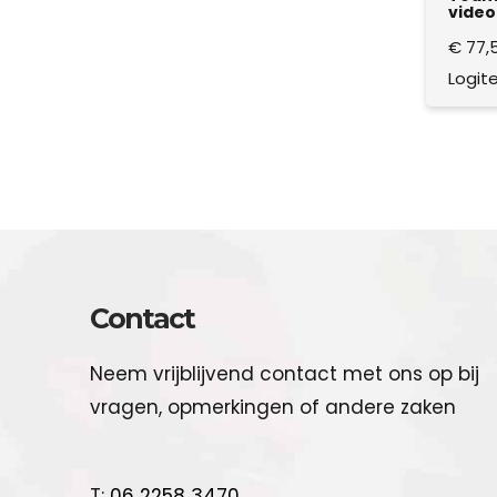
video
€
77,
Logit
Contact
Neem vrijblijvend contact met ons op bij
vragen, opmerkingen of andere zaken
T:
06 2258 3470