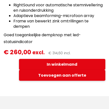
RightSound voor automatische stemnivellering
en ruisonderdrukking
Adaptieve beamforming-microfoon array
Frame van bewerkt zink omtrillingen te
dempen
Goed toegankelijke dempknop met led-
statusindicator
Logitech
€
260,00
excl.
€
314,60
incl.
RALLY
MIC
In winkelmand
POD
-
White
Toevoegen aan offerte
/
Wit
-
NEW
-
voor
Teams/Zoom