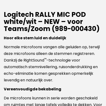
(989-
000038)
Logitech RALLY MIC POD
videoconferencing
aantal
white/wit – NEW – voor
Teams/Zoom (989-000430)
Hoor elke stem luid en duidelijk
Normale microfoons vangen alle geluiden op, terwijl
deze microfoons alleen de stemmen registreren.
™
Dankzij de RightSound
-technologie voor
automatisch stemnivellering, ruisonderdrukking en
echo-eliminatie komen gesprekken opmerkelijk
levendig en natuurlijk over.
Vereenvoudigde bekabeling
De microfoons kunnen in serie worden geschakeld
om ruimtes met lange tafels volledig te dekken. Voor