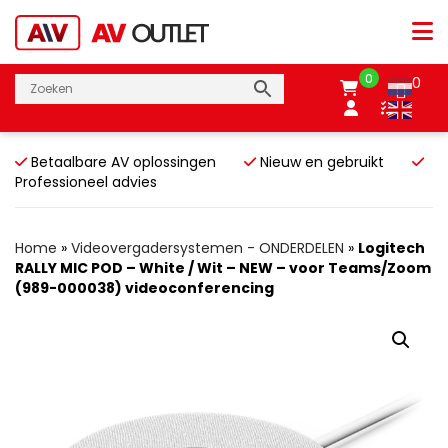
0
0
Betaalbare AV oplossingen
Nieuw en gebruikt
Professioneel advies
Home
»
Videovergadersystemen - ONDERDELEN
»
Logitech
RALLY MIC POD – White / Wit – NEW – voor Teams/Zoom
(989-000038) videoconferencing