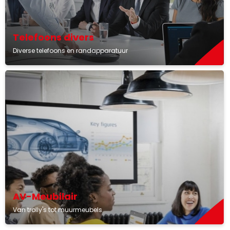
Telefoons divers
Diverse telefoons en randapparatuur
AV-Meubilair
Van trolly's tot muurmeubels