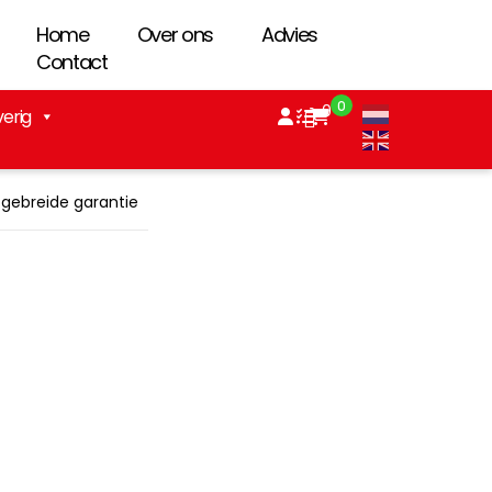
Home
Over ons
Advies
Contact
0
0
verig
tgebreide garantie