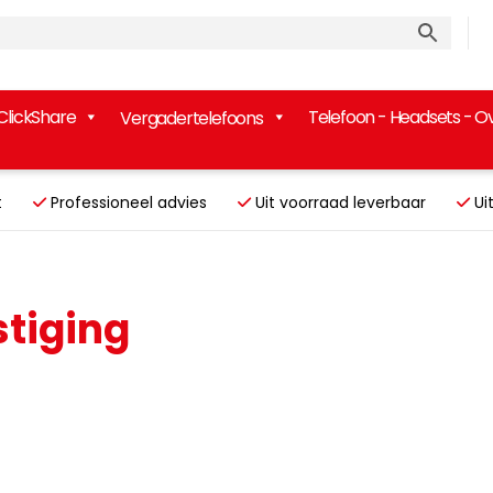
ClickShare
Telefoon - Headsets - O
Vergadertelefoons
uikt
Professioneel advies
Uit voorraad leverbaar
Ui
tiging