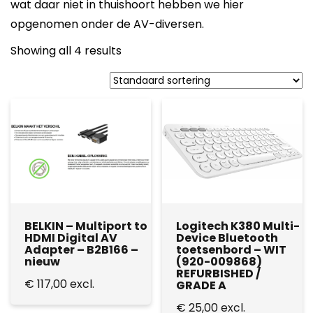
wat daar niet in thuishoort hebben we hier
opgenomen onder de AV-diversen.
Showing all 4 results
BELKIN – Multiport to
Logitech K380 Multi-
HDMI Digital AV
Device Bluetooth
Adapter – B2B166 –
toetsenbord – WIT
nieuw
(920-009868)
REFURBISHED /
€
117,00
excl.
GRADE A
€
25,00
excl.