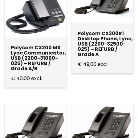
Polycom CX300R1
Desktop Phone, Lync,
USB (2200-32500-
Polycom CX200 MS
025) – REFURB /
Lync Communicator,
Grade A
USB (2200-31000-
025) – REFURB /
€
49,00
excl.
Grade A/B
€
40,00
excl.