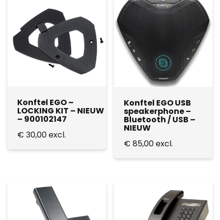
Konftel EGO –
Konftel EGO USB
LOCKING KIT – NIEUW
speakerphone –
– 900102147
Bluetooth / USB –
NIEUW
€
30,00
excl.
€
85,00
excl.