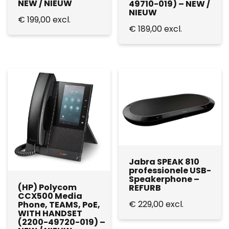
NEW / NIEUW
49710-019) – NEW /
NIEUW
€
199,00
excl.
€
189,00
excl.
Jabra SPEAK 810
professionele USB-
Speakerphone –
(HP) Polycom
REFURB
CCX500 Media
€
229,00
excl.
Phone, TEAMS, PoE,
WITH HANDSET
(2200-49720-019) –