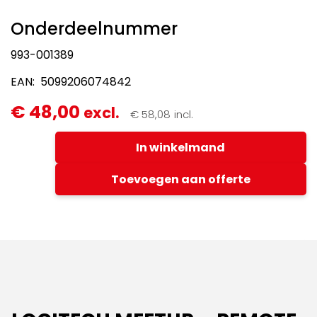
Onderdeelnummer
993-001389
EAN: 5099206074842
LOGITECH
€
48,00
excl.
€
58,08
incl.
MEETUP
-
In winkelmand
REMOTE
CONTROL
-
Toevoegen aan offerte
AFSTANDSBEDIENING
-
nieuw
(993-
001389)
aantal