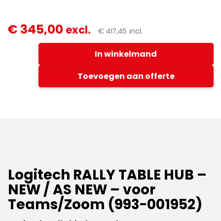
Logitech
€
345,00
excl.
€
417,45
incl.
RALLY
TABLE
In winkelmand
HUB
-
NEW
Toevoegen aan offerte
/AS
NEW
-
voor
Teams/Zoom
(993-
001952)
Videoconferencing
aantal
Logitech RALLY TABLE HUB –
NEW / AS NEW – voor
Teams/Zoom (993-
0
01952
)