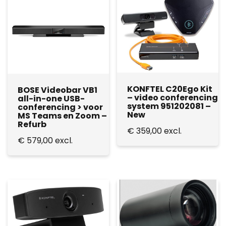
KONFTEL C20Ego Kit
BOSE Videobar VB1
– video conferencing
all-in-one USB-
system 951202081 –
conferencing > voor
New
MS Teams en Zoom –
Refurb
€
359,00
excl.
€
579,00
excl.